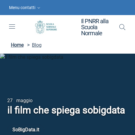
Vai ai contenuti
Vai al menu di navigazione
Vai al footer
Menu contatti
Il PNRR alla
Scuola
Normale
Home
>
Blog
27 maggio
il film che spiega sobigdata
SoBigData.it