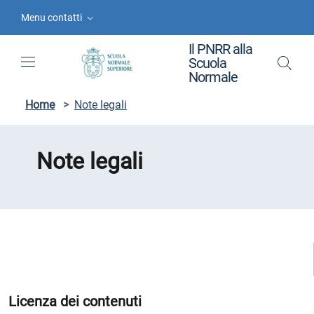
Vai ai contenuti
Vai al menu di navigazione
Vai al footer
Menu contatti
Il PNRR alla
Scuola
Normale
Home
>
Note legali
Note legali
Licenza dei contenuti