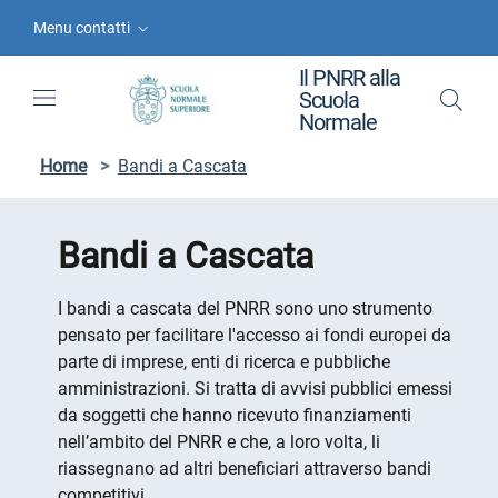
Vai ai contenuti
Vai al menu di navigazione
Vai al footer
Menu contatti
Il PNRR alla
Scuola
Normale
Home
>
Bandi a Cascata
Bandi a Cascata
I bandi a cascata del PNRR sono uno strumento
pensato per facilitare l'accesso ai fondi europei da
parte di imprese, enti di ricerca e pubbliche
amministrazioni. Si tratta di avvisi pubblici emessi
da soggetti che hanno ricevuto finanziamenti
nell’ambito del PNRR e che, a loro volta, li
riassegnano ad altri beneficiari attraverso bandi
competitivi.