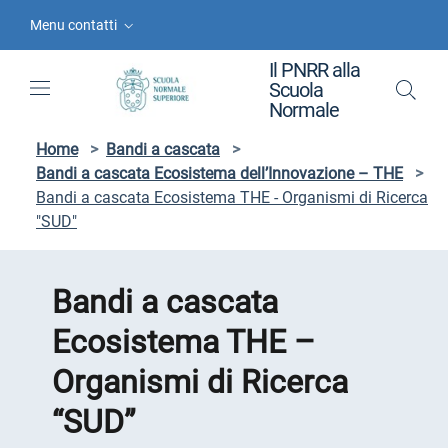
Vai ai contenuti
Vai al menu di navigazione
Vai al footer
Menu contatti
Il PNRR alla
Scuola
Normale
Home
>
Bandi a cascata
>
Bandi a cascata Ecosistema dell’Innovazione – THE
>
Bandi a cascata Ecosistema THE - Organismi di Ricerca
"SUD"
Bandi a cascata
Ecosistema THE –
Organismi di Ricerca
“SUD”