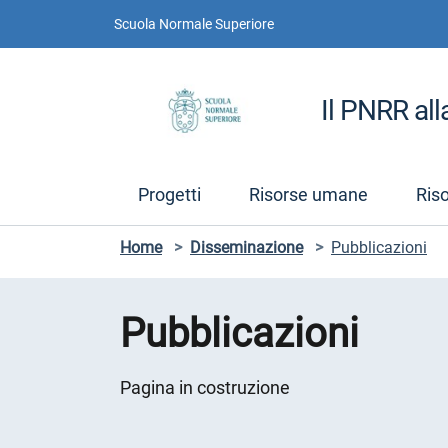
Vai ai contenuti
Vai al menu di navigazione
Vai al footer
Scuola Normale Superiore
Il PNRR al
Progetti
Risorse umane
Ris
Home
>
Disseminazione
>
Pubblicazioni
Pubblicazioni
Pagina in costruzione