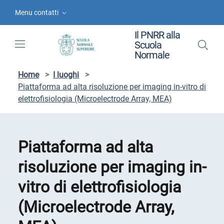
Vai ai contenuti
Vai al menu di navigazione
Vai al footer
Menu contatti
Il PNRR alla
Scuola
Normale
Home
>
I luoghi
>
Piattaforma ad alta risoluzione per imaging in-vitro di
elettrofisiologia (Microelectrode Array, MEA)
Piattaforma ad alta
risoluzione per imaging in-
vitro di elettrofisiologia
(Microelectrode Array,