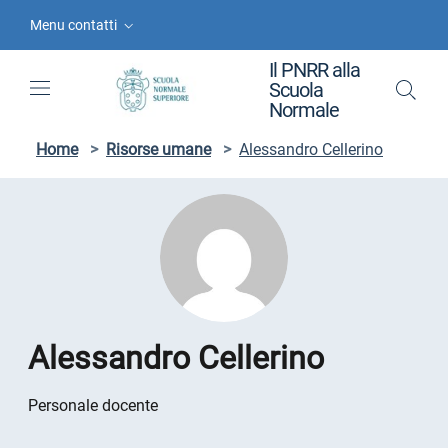
Vai ai contenuti
Vai al menu di navigazione
Vai al footer
Menu contatti
Il PNRR alla
Scuola
Normale
Home
>
Risorse umane
>
Alessandro Cellerino
Alessandro Cellerino
Personale docente