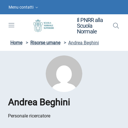
Vai ai contenuti
Vai al menu di navigazione
Vai al footer
Menu contatti
Il PNRR alla
Scuola
Normale
Home
>
Risorse umane
>
Andrea Beghini
Andrea Beghini
Personale ricercatore