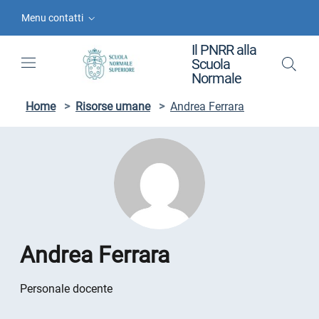
Vai ai contenuti
Vai al menu di navigazione
Vai al footer
Menu contatti
Il PNRR alla
Scuola
Normale
Home
>
Risorse umane
>
Andrea Ferrara
Andrea Ferrara
Personale docente