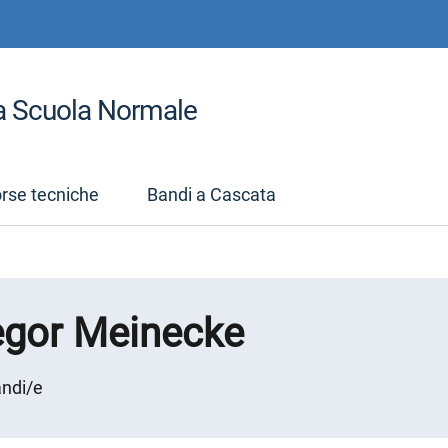
la Scuola Normale
orse tecniche
Bandi a Cascata
egor Meinecke
andi/e