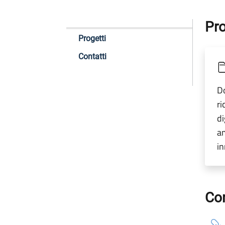
Pro
Progetti
Contatti
Do
ri
di
am
in
Con