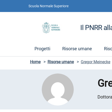
Vai ai contenuti
Vai al menu di navigazione
Vai al footer
Scuola Normale Superiore
Il PNRR al
Progetti
Risorse umane
Ris
Home
>
Risorse umane
>
Gregor Meinecke
Gr
Dottor