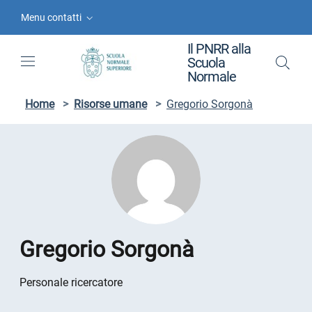
Vai ai contenuti
Vai al menu di navigazione
Vai al footer
Menu contatti
Il PNRR alla
Scuola
Normale
Home
>
Risorse umane
>
Gregorio Sorgonà
Gregorio Sorgonà
Personale ricercatore