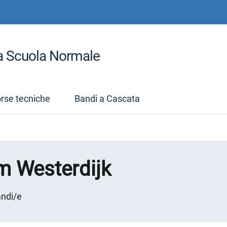
la Scuola Normale
orse tecniche
Bandi a Cascata
m Westerdijk
andi/e