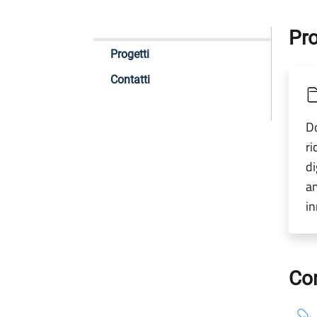
Pro
Progetti
Contatti
Do
ri
di
am
in
Con