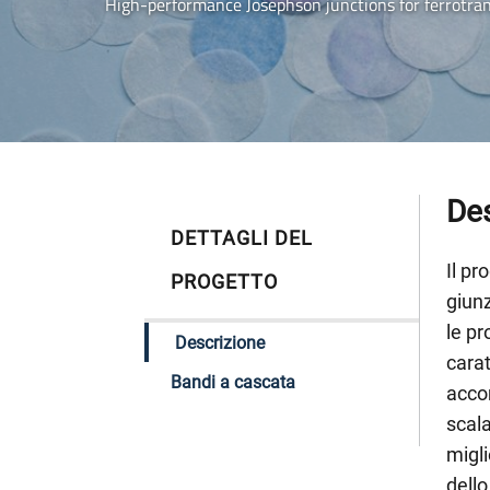
High-performance Josephson junctions for ferrotr
Des
DETTAGLI DEL
Il pr
PROGETTO
giun
le pr
Descrizione
carat
Bandi a cascata
acco
scala
migli
dello