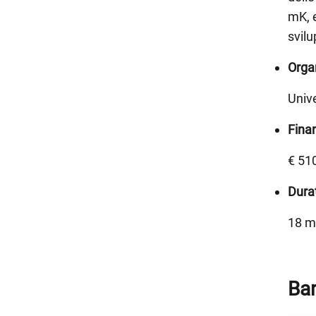
mK, e
svilu
Orga
Unive
Fina
€ 51
Dura
18 me
Ban