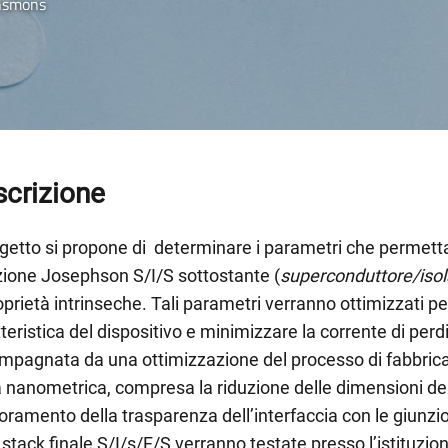
ansmons
crizione
ogetto si propone di determinare i parametri che permetta
zione Josephson S/I/S sottostante (
superconduttore/iso
oprietà intrinseche. Tali parametri verranno ottimizzati 
teristica del dispositivo e minimizzare la corrente di perd
mpagnata da una ottimizzazione del processo di fabbrica
 nanometrica, compresa la riduzione delle dimensioni dell
oramento della trasparenza dell’interfaccia con le giunzi
 stack finale S/I/s/F/S verranno testate presso l’istituzi