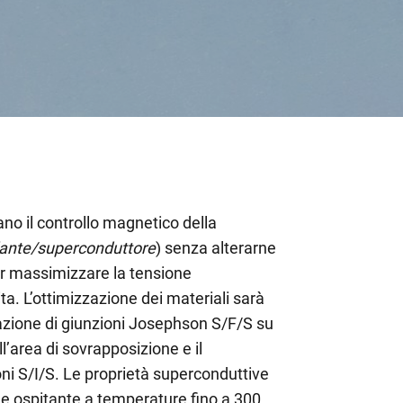
no il controllo magnetico della
lante/superconduttore
) senza alterarne
per massimizzare la tensione
ita. L’ottimizzazione dei materiali sarà
zione di giunzioni Josephson S/F/S su
’area di sovrapposizione e il
oni S/I/S. Le proprietà superconduttive
one ospitante a temperature fino a 300