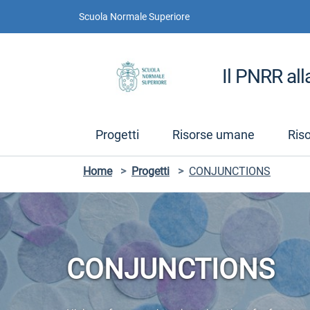
Vai ai contenuti
Vai al menu di navigazione
Vai al footer
Scuola Normale Superiore
Il PNRR al
Progetti
Risorse umane
Ris
Home
>
Progetti
>
CONJUNCTIONS
CONJUNCTIONS