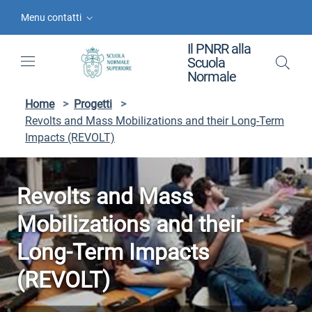
Vai ai contenuti
Vai al menu di navigazione
Vai al footer
Menu contatti
Il PNRR alla
Scuola
Normale
Home
>
Progetti
>
Revolts and Mass Mobilizations and their Long-Term
Impacts (REVOLT)
Revolts and Mass
Mobilizations and their
Long-Term Impacts
(REVOLT)