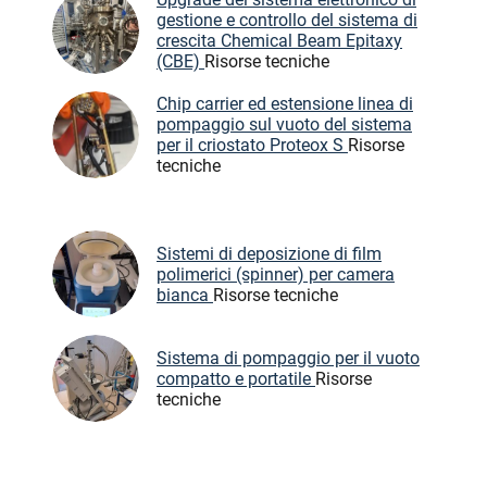
gestione e controllo del sistema di
crescita Chemical Beam Epitaxy
(CBE)
Risorse tecniche
Chip carrier ed estensione linea di
pompaggio sul vuoto del sistema
per il criostato Proteox S
Risorse
tecniche
Sistemi di deposizione di film
polimerici (spinner) per camera
bianca
Risorse tecniche
Sistema di pompaggio per il vuoto
compatto e portatile
Risorse
tecniche