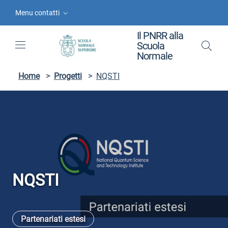
Vai ai contenuti
Vai al menu di navigazione
Vai al footer
Menu contatti
Il PNRR alla
Scuola
Normale
Home
>
Progetti
>
NQSTI
NQSTI
Partenariati estesi