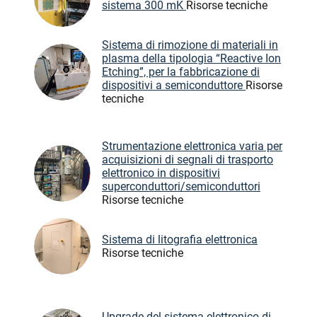
sistema 300 mK
Risorse tecniche
Sistema di rimozione di materiali in
plasma della tipologia “Reactive Ion
Etching”, per la fabbricazione di
dispositivi a semiconduttore
Risorse
tecniche
Strumentazione elettronica varia per
acquisizioni di segnali di trasporto
elettronico in dispositivi
superconduttori/semiconduttori
Risorse tecniche
Sistema di litografia elettronica
Risorse tecniche
Upgrade del sistema elettronico di