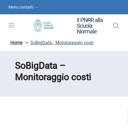
Vai ai contenuti
Vai al menu di navigazione
Vai al footer
Menu contatti
Il PNRR alla
Scuola
Normale
Home
>
SoBigData - Monitoraggio costi
SoBigData –
Monitoraggio costi