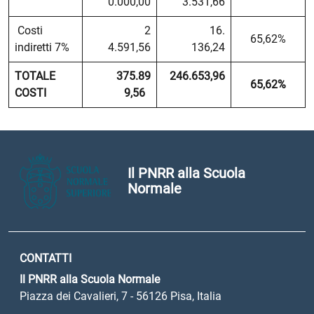
0.000,00
3.531,66
Costi
2
16.
65,62%
indiretti 7%
4.591,56
136,24
TOTALE
375.89
246.653,96
65,62%
COSTI
9,56
Il PNRR alla Scuola
Normale
CONTATTI
Il PNRR alla Scuola Normale
Piazza dei Cavalieri, 7 - 56126 Pisa, Italia