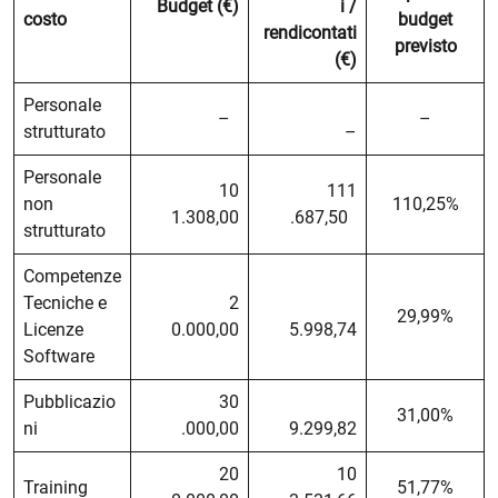
Budget (€)
i /
costo
budget
rendicontati
previsto
(€)
Personale
–
–
strutturato
–
Personale
10
111
non
110,25%
1.308,00
.687,50
strutturato
Competenze
Tecniche e
2
29,99%
Licenze
0.000,00
5.998,74
Software
Pubblicazio
30
31,00%
ni
.000,00
9.299,82
20
10
Training
51,77%